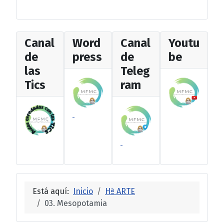
Canal
Word
Canal
Youtu
de
press
de
be
las
Teleg
Tics
ram
Está aquí:
Inicio
Hª ARTE
03. Mesopotamia