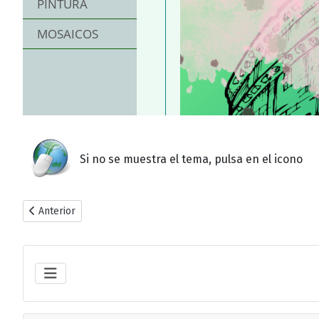
Si no se muestra el tema, pulsa en el icono
Artículo anterior: 04. Grecia
Anterior