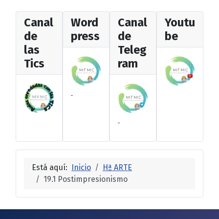
Canal
Word
Canal
Youtu
de
press
de
be
las
Teleg
Tics
ram
Está aquí:
Inicio
Hª ARTE
19.1 Postimpresionismo