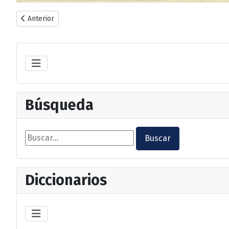
Artículo anterior: 1.1 La Edad de los metales
Anterior
Búsqueda
Buscar...
Buscar
Diccionarios