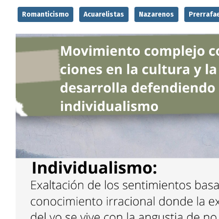
Romanticismo
Acuarelistas
Nazarenos
Prerrafae