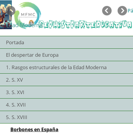
Menú
«
Anterior
Si
Saltar la navegación
Buscar en todas las
P
páginas
Edad Moderna
Portada
El despertar de Europa
1. Rasgos estructurales de la Edad Moderna
2. S. XV
3. S. XVI
4. S. XVII
5. S. XVIII
Borbones en España