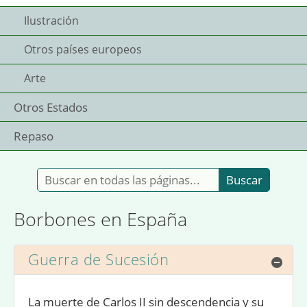
Ilustración
Otros países europeos
Arte
Otros Estados
Repaso
Buscar en todas las páginas:
Borbones en España
Guerra de Sucesión
Ocul
La muerte de Carlos II sin descendencia y su